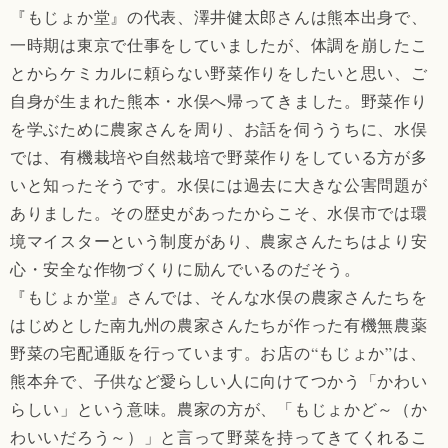
『もじょか堂』の代表、澤井健太郎さんは熊本出身で、
一時期は東京で仕事をしていましたが、体調を崩したこ
とからケミカルに頼らない野菜作りをしたいと思い、ご
自身が生まれた熊本・水俣へ帰ってきました。野菜作り
を学ぶために農家さんを周り、お話を伺ううちに、水俣
では、有機栽培や自然栽培で野菜作りをしている方が多
いと知ったそうです。水俣には過去に大きな公害問題が
ありました。その歴史があったからこそ、水俣市では環
境マイスターという制度があり、農家さんたちはより安
心・安全な作物づくりに励んでいるのだそう。
『もじょか堂』さんでは、そんな水俣の農家さんたちを
はじめとした南九州の農家さんたちが作った有機無農薬
野菜の宅配通販を行っています。お店の“もじょか”は、
熊本弁で、子供など愛らしい人に向けてつかう「かわい
らしい」という意味。農家の方が、「もじょかど～（か
わいいだろう～）」と言って野菜を持ってきてくれるこ