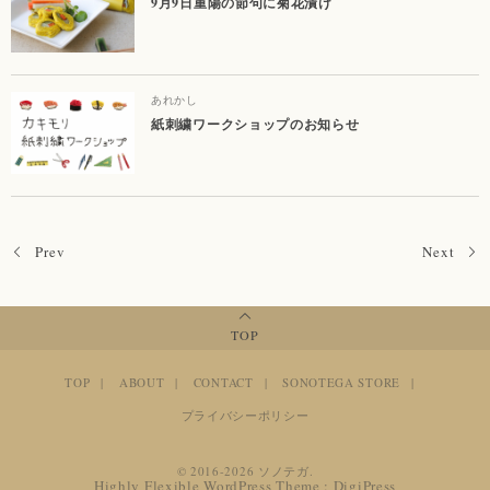
9月9日重陽の節句に菊花漬け
あれかし
紙刺繍ワークショップのお知らせ
Prev
Next
TOP
TOP
ABOUT
CONTACT
SONOTEGA STORE
プライバシーポリシー
©
2016-2026
ソノテガ
.
Highly Flexible WordPress Theme :
DigiPress